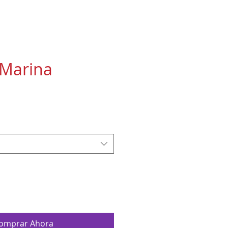
Marina
ecio
omprar Ahora